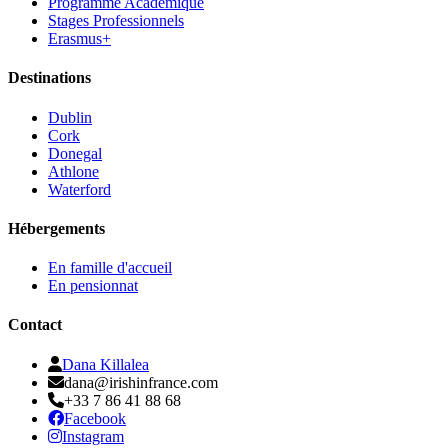
Programme Académique
Stages Professionnels
Erasmus+
Destinations
Dublin
Cork
Donegal
Athlone
Waterford
Hébergements
En famille d'accueil
En pensionnat
Contact
Dana Killalea
dana@irishinfrance.com
+33 7 86 41 88 68
Facebook
Instagram