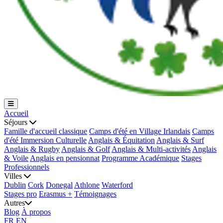
Accueil
Séjours
Famille d'accueil classique
Camps d'été en Village Irlandais
Camps
d'été Immersion Culturelle
Anglais & Équitation
Anglais & Surf
Anglais & Rugby
Anglais & Golf
Anglais & Multi-activités
Anglais
& Voile
Anglais en pensionnat
Programme Académique
Stages
Professionnels
Villes
Dublin
Cork
Donegal
Athlone
Waterford
Stages pro
Erasmus +
Témoignages
Autres
Blog
À propos
FR
EN