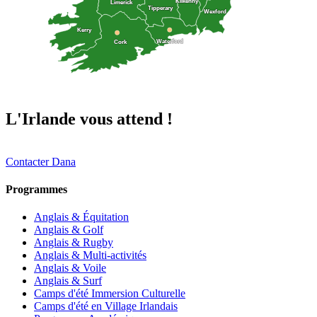
Kilkenny
Kilkenny
Limerick
Limerick
Tipperary
Tipperary
Wexford
Wexford
Kerry
Kerry
Waterford
Waterford
Cork
Cork
L'Irlande vous attend !
Contacter Dana
Programmes
Anglais & Équitation
Anglais & Golf
Anglais & Rugby
Anglais & Multi-activités
Anglais & Voile
Anglais & Surf
Camps d'été Immersion Culturelle
Camps d'été en Village Irlandais