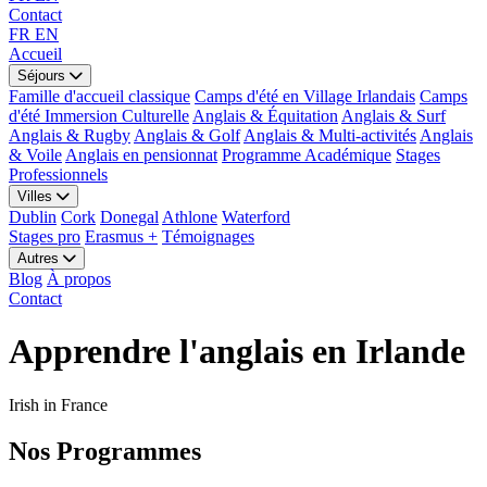
Contact
FR
EN
Accueil
Séjours
Famille d'accueil classique
Camps d'été en Village Irlandais
Camps
d'été Immersion Culturelle
Anglais & Équitation
Anglais & Surf
Anglais & Rugby
Anglais & Golf
Anglais & Multi-activités
Anglais
& Voile
Anglais en pensionnat
Programme Académique
Stages
Professionnels
Villes
Dublin
Cork
Donegal
Athlone
Waterford
Stages pro
Erasmus +
Témoignages
Autres
Blog
À propos
Contact
Apprendre l'anglais en Irlande
Irish in France
Nos Programmes