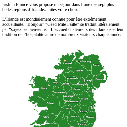
Irish in France vous propose un séjour dans l’une des sept plus
belles régions d’Irlande.. faites votre choix !
L’Irlande est mondialement connue pour être extrêmement
accueillante. “Bonjour” “Céad Mile Fáilte” se traduit littéralement
par “soyez les bienvenus”. L’accueil chaleureux des Irlandais et leur
tradition de l’hospitalité attire de nombreux visiteurs chaque année.
Londonderry
Londonderry
Donegal
Donegal
Antrim
Antrim
Tyrone
Tyrone
Fermanagh
Fermanagh
Down
Down
Armagh
Armagh
Sligo
Sligo
Leitrim
Leitrim
Monaghan
Monaghan
Mayo
Mayo
Cavan
Cavan
Louth
Louth
Roscommon
Roscommon
Longford
Longford
Meath
Meath
Westmeath
Westmeath
Galway
Galway
Dublin
Dublin
Offaly
Offaly
Kildare
Kildare
Laois
Laois
Clare
Clare
Wicklow
Wicklow
Carlow
Carlow